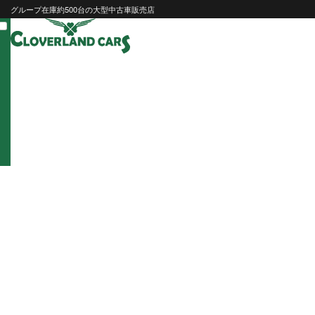
Skip
グループ在庫約500台の大型中古車販売店
to
content