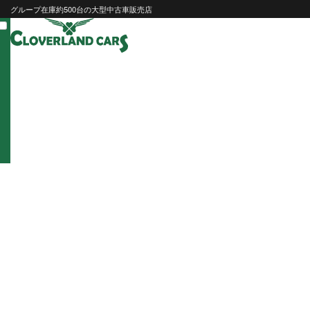
Skip
グループ在庫約500台の大型中古車販売店
to
content