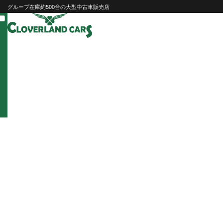
Skip
グループ在庫約500台の大型中古車販売店
to
content