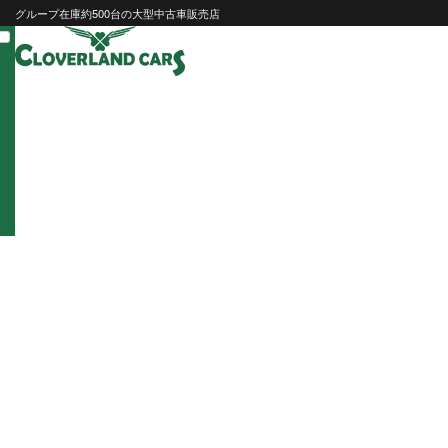
Skip
グループ在庫約500台の大型中古車販売店
to
content