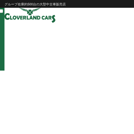
Skip
グループ在庫約500台の大型中古車販売店
to
content