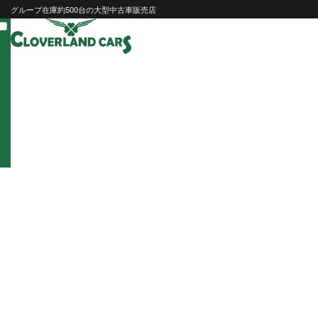
Skip
グループ在庫約500台の大型中古車販売店
to
content